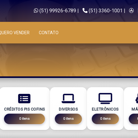
(51) 99926-6789
|
(51) 3360-1001
|
QUERO VENDER
CONTATO
CRÉDITOS PIS COFINS
DIVERSOS
ELETRÔNICOS
MÁ
0 itens
0 itens
0 itens