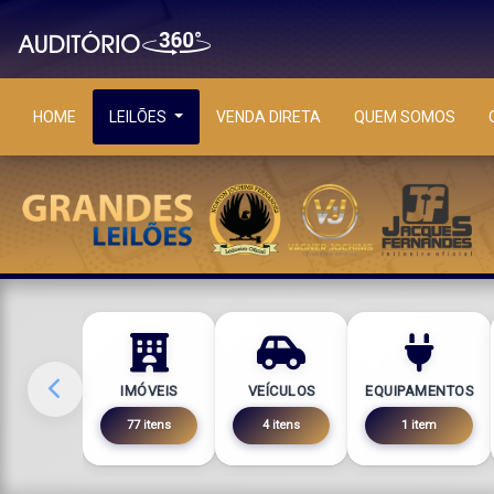
HOME
LEILÕES
VENDA DIRETA
QUEM SOMOS
IMÓVEIS
VEÍCULOS
EQUIPAMENTOS
77 itens
4 itens
1 item