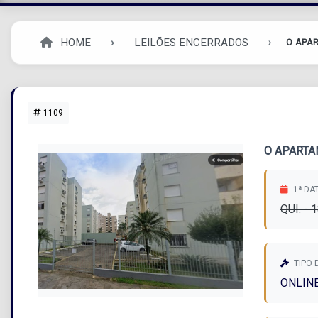
HOME
LEILÕES ENCERRADOS
O APAR
1109
O APARTA
1ª DA
QUI. - 
TIPO 
ONLIN