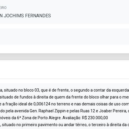
EIRO
N JOCHIMS FERNANDES
a, situado no bloco 03, que é de frente, o segundo a contar da esquerda
ituado de fundos à direita de quem da frente do bloco olhar para o mesm
a fração ideal de 0,006124 no terreno e nas demais coisas de uso comu
ado pela avenida Gen. Raphael Zippin e pelas Ruas 12 e Joaber Pereira,
óveis da 6ª Zona de Porto Alegre. Avaliação: R$ 230.000,00
, situado no primeiro pavimento ou andar térreo, o terceiro à direita da