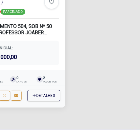
favorite_border
PARCELADO
MENTO 504, SOB Nº 50
PROFESSOR JOABER
SITUADO NO BL...
NICIAL:
.000,00
0
2
ÕES
LANCES
FAVORITOS
DETALHES