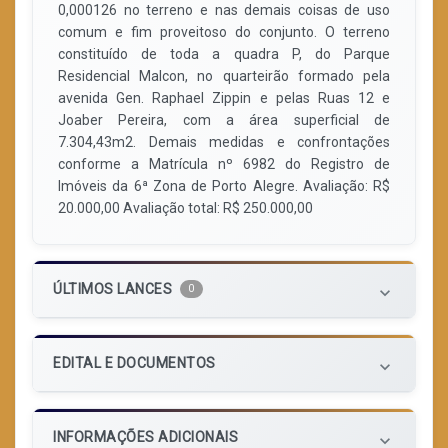
0,000126 no terreno e nas demais coisas de uso
comum e fim proveitoso do conjunto. O terreno
constituído de toda a quadra P, do Parque
Residencial Malcon, no quarteirão formado pela
avenida Gen. Raphael Zippin e pelas Ruas 12 e
Joaber Pereira, com a área superficial de
7.304,43m2. Demais medidas e confrontações
conforme a Matrícula nº 6982 do Registro de
Imóveis da 6ª Zona de Porto Alegre. Avaliação: R$
20.000,00 Avaliação total: R$ 250.000,00
ÚLTIMOS LANCES
0
keyboard_arrow_down
EDITAL E DOCUMENTOS
keyboard_arrow_down
INFORMAÇÕES ADICIONAIS
keyboard_arrow_down