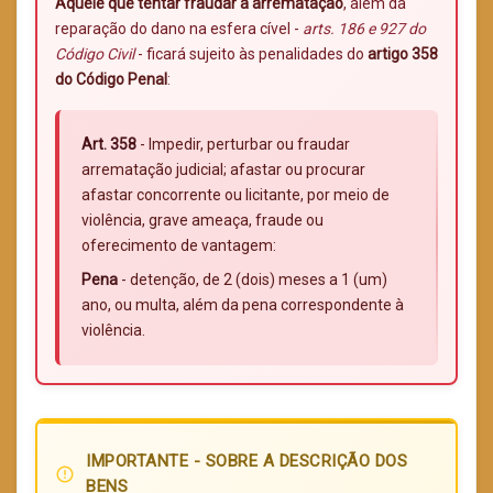
Aquele que tentar fraudar a arrematação
, além da
reparação do dano na esfera cível -
arts. 186 e 927 do
Código Civil
- ficará sujeito às penalidades do
artigo 358
do Código Penal
:
Art. 358
- Impedir, perturbar ou fraudar
arrematação judicial; afastar ou procurar
afastar concorrente ou licitante, por meio de
violência, grave ameaça, fraude ou
oferecimento de vantagem:
Pena
- detenção, de 2 (dois) meses a 1 (um)
ano, ou multa, além da pena correspondente à
violência.
IMPORTANTE - SOBRE A DESCRIÇÃO DOS
error_outline
BENS