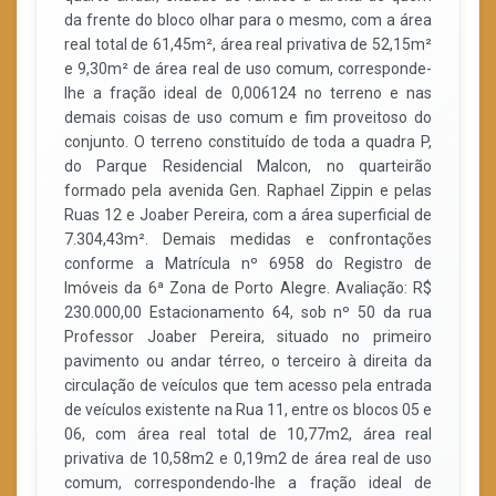
da frente do bloco olhar para o mesmo, com a área
real total de 61,45m², área real privativa de 52,15m²
e 9,30m² de área real de uso comum, corresponde-
lhe a fração ideal de 0,006124 no terreno e nas
demais coisas de uso comum e fim proveitoso do
conjunto. O terreno constituído de toda a quadra P,
do Parque Residencial Malcon, no quarteirão
formado pela avenida Gen. Raphael Zippin e pelas
Ruas 12 e Joaber Pereira, com a área superficial de
7.304,43m². Demais medidas e confrontações
conforme a Matrícula nº 6958 do Registro de
Imóveis da 6ª Zona de Porto Alegre. Avaliação: R$
230.000,00 Estacionamento 64, sob nº 50 da rua
Professor Joaber Pereira, situado no primeiro
pavimento ou andar térreo, o terceiro à direita da
circulação de veículos que tem acesso pela entrada
de veículos existente na Rua 11, entre os blocos 05 e
06, com área real total de 10,77m2, área real
privativa de 10,58m2 e 0,19m2 de área real de uso
comum, correspondendo-lhe a fração ideal de