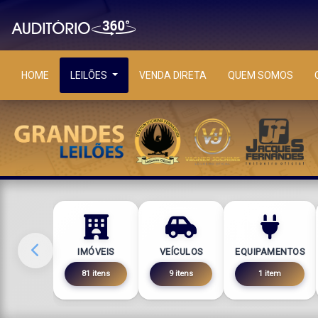
HOME
LEILÕES
VENDA DIRETA
QUEM SOMOS
IMÓVEIS
VEÍCULOS
EQUIPAMENTOS
81 itens
9 itens
1 item