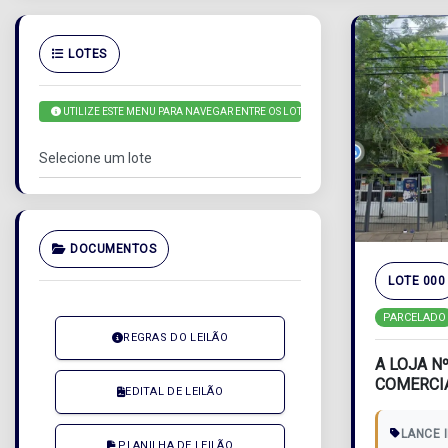
LOTES
UTILIZE ESTE MENU PARA NAVEGAR ENTRE OS LOTES
DOCUMENTOS
LOTE 000
PARCELADO
REGRAS DO LEILÃO
A LOJA Nº
COMERCI
EDITAL DE LEILÃO
“CENTRO 
SERVIÇOS.
LANCE I
PLANILHA DE LEILÃO