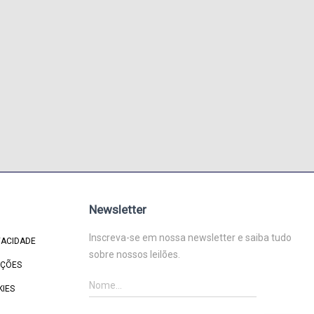
Newsletter
Inscreva-se em nossa newsletter e saiba tudo
VACIDADE
sobre nossos leilões.
IÇÕES
KIES