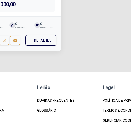
.000,00
0
0
ÕES
LANCES
FAVORITOS
DETALHES
Leilão
Legal
DÚVIDAS FREQUENTES
POLÍTICA DE PRI
RA
GLOSSÁRIO
TERMOS & COND
GERENCIAR COO