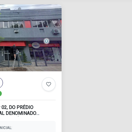
favorite_border
 02, DO PRÉDIO
AL DENOMINADO
DE COMÉRCIO E
..
NICIAL: