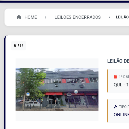
HOME
LEILÕES ENCERRADOS
LEILÃO
816
LEILÃO DE
1ª DA
QUI. - 
TIPO 
ONLIN