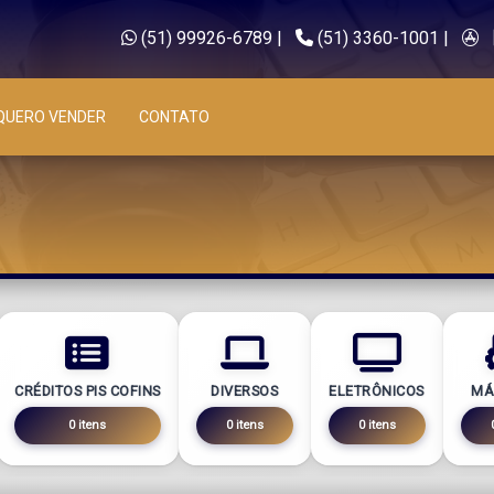
(51) 99926-6789
|
(51) 3360-1001
|
QUERO VENDER
CONTATO
CRÉDITOS PIS COFINS
DIVERSOS
ELETRÔNICOS
MÁ
0 itens
0 itens
0 itens