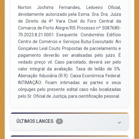
Norton Jochims Fernandes, Leiloeiro Oficial,
devidamente autorizado pela Exma. Sra. Dra. Juíza
de Direito da 4ª Vara Cível do Foro Central da
Comarca de Porto Alegre/RS Processo nº 5087680-
70.2023.8.21.0001 Exequente: Condomínio Edifício
Centro de Comércio e Serviços Butui Executado: Ari
Gonçalves Leal Couto Propostas de parcelamento e
pagamento deverão ser analisadas pelo juízo. É
vedado preço vil. Caso parcelado, deverá ser pelo
valor integral da avaliação. Taxa de leilão de 5%.
Alienação fiduciária (R.9): Caixa Econômica Federal.
INTIMAÇÃO: Ficam intimadas as partes e seus
cônjuges pelo presente edital caso não localizadas
pelo Sr. Oficial de Justiça, para cientificação pessoal.
ÚLTIMOS LANCES
0
keyboard_arrow_down