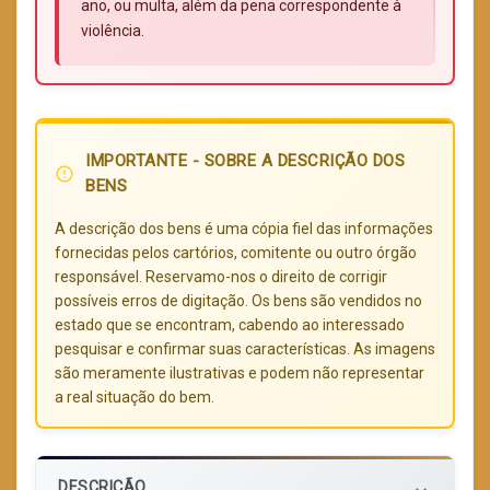
ano, ou multa, além da pena correspondente à
violência.
IMPORTANTE - SOBRE A DESCRIÇÃO DOS
error_outline
BENS
A descrição dos bens é uma cópia fiel das informações
fornecidas pelos cartórios, comitente ou outro órgão
responsável. Reservamo-nos o direito de corrigir
possíveis erros de digitação. Os bens são vendidos no
estado que se encontram, cabendo ao interessado
pesquisar e confirmar suas características. As imagens
são meramente ilustrativas e podem não representar
a real situação do bem.
DESCRIÇÃO