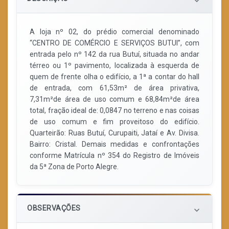
keyboard_arrow_down
A loja nº 02, do prédio comercial denominado
“CENTRO DE COMÉRCIO E SERVIÇOS BUTUI”, com
entrada pelo nº 142 da rua Butuí, situada no andar
térreo ou 1º pavimento, localizada à esquerda de
quem de frente olha o edifício, a 1ª a contar do hall
de entrada, com 61,53m² de área privativa,
7,31m²de área de uso comum e 68,84m²de área
total, fração ideal de: 0,0847 no terreno e nas coisas
de uso comum e fim proveitoso do edifício.
Quarteirão: Ruas Butuí, Curupaiti, Jataí e Av. Divisa.
Bairro: Cristal. Demais medidas e confrontações
conforme Matrícula nº 354 do Registro de Imóveis
da 5ª Zona de Porto Alegre.
OBSERVAÇÕES
keyboard_arrow_down