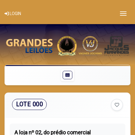
Togg
LOGIN
LOTE 000
favorite_border
A loja nº 02, do prédio comercial