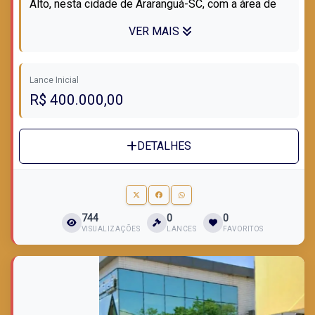
Alto, nesta cidade de Araranguá-SC, com a área de
680,00m2, ou sejam 17,00m de frent...
VER MAIS
Lance Inicial
R$ 400.000,00
DETALHES
744
0
0
VISUALIZAÇÕES
LANCES
FAVORITOS