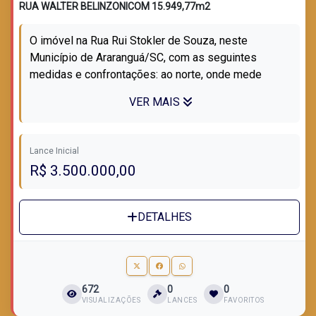
RUA WALTER BELINZONICOM 15.949,77m2
O imóvel na Rua Rui Stokler de Souza, neste
Município de Araranguá/SC, com as seguintes
medidas e confrontações: ao norte, onde mede
135,00m, com terras de Clovis Belinzoni e Walte...
VER MAIS
Lance Inicial
R$ 3.500.000,00
DETALHES
672
0
0
VISUALIZAÇÕES
LANCES
FAVORITOS