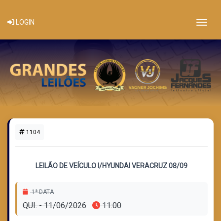
Togg
LOGIN
1104
1 LOTE DISPONÍVEL
LEILÃO DE VEÍCULO I/HYUNDAI VERACRUZ 08/09
1ª DATA
QUI. - 11/06/2026
11:00