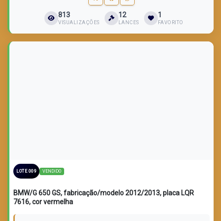
813
12
1
VISUALIZAÇÕES
LANCES
FAVORITO
LOTE VENDIDO
VENDIDO
LOTE 009
BMW/G 650 GS, fabricação/modelo 2012/2013, placa LQR
7616, cor vermelha