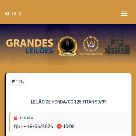
Togg
LOGIN
1110
1 LOTE DISPONÍVEL
LEILÃO DE HONDA/CG 125 TITAN 99/99
1ª DATA
QUI. - 18/06/2026
10:00