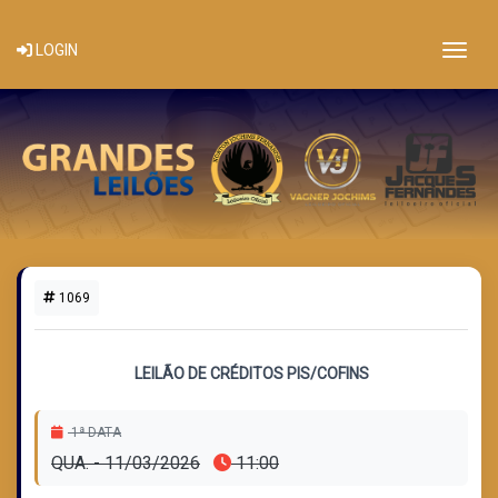
Togg
LOGIN
1069
1 LOTE DISPONÍVEL
LEILÃO DE CRÉDITOS PIS/COFINS
1ª DATA
QUA. - 11/03/2026
11:00