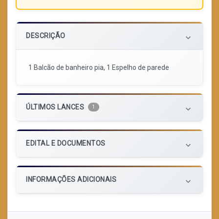
DESCRIÇÃO
keyboard_arrow_down
1 Balcão de banheiro pia, 1 Espelho de parede
ÚLTIMOS LANCES
1
keyboard_arrow_down
EDITAL E DOCUMENTOS
keyboard_arrow_down
INFORMAÇÕES ADICIONAIS
keyboard_arrow_down