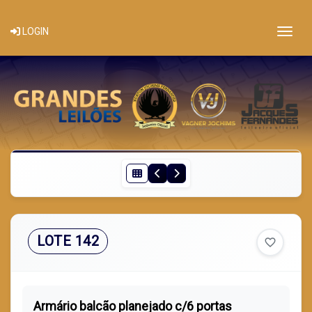
Togg
LOGIN
LOTE 142
favorite_border
Armário balcão planejado c/6 portas