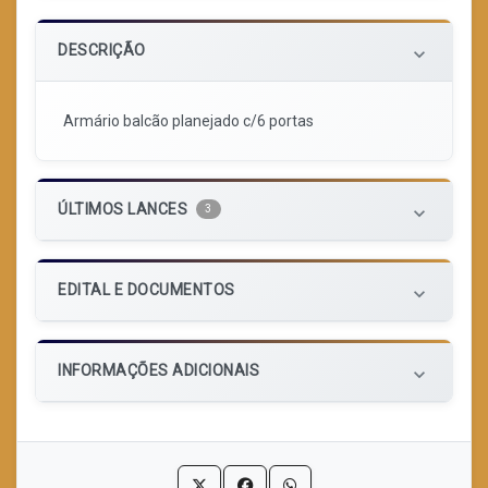
DESCRIÇÃO
keyboard_arrow_down
Armário balcão planejado c/6 portas
ÚLTIMOS LANCES
3
keyboard_arrow_down
EDITAL E DOCUMENTOS
keyboard_arrow_down
INFORMAÇÕES ADICIONAIS
keyboard_arrow_down