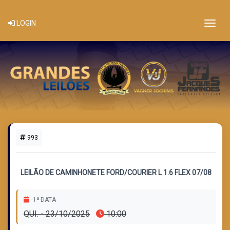
Togg
LOGIN
993
1 LOTE DISPONÍVEL
LEILÃO DE CAMINHONETE FORD/COURIER L 1.6 FLEX 07/08
1ª DATA
QUI. - 23/10/2025
10:00