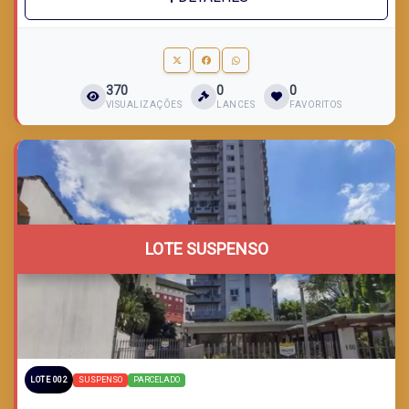
370
0
0
VISUALIZAÇÕES
LANCES
FAVORITOS
LOTE SUSPENSO
SUSPENSO
PARCELADO
LOTE 002