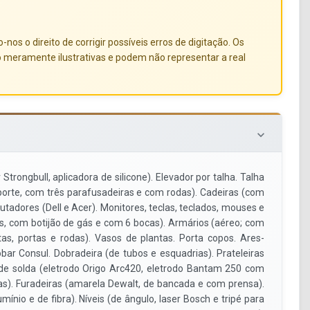
s o direito de corrigir possíveis erros de digitação. Os
o meramente ilustrativas e podem não representar a real
keyboard_arrow_down
 Strongbull, aplicadora de silicone). Elevador por talha. Talha
sporte, com três parafusadeiras e com rodas). Cadeiras (com
utadores (Dell e Acer). Monitores, teclas, teclados, mouses e
as, com botijão de gás e com 6 bocas). Armários (aéreo; com
as, portas e rodas). Vasos de plantas. Porta copos. Ares-
bar Consul. Dobradeira (de tubos e esquadrias). Prateleiras
s de solda (eletrodo Origo Arc420, eletrodo Bantam 250 com
as). Furadeiras (amarela Dewalt, de bancada e com prensa).
nio e de fibra). Níveis (de ângulo, laser Bosch e tripé para