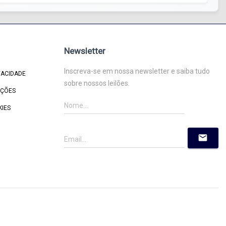
Newsletter
Inscreva-se em nossa newsletter e saiba tudo
VACIDADE
sobre nossos leilões.
IÇÕES
KIES
mail