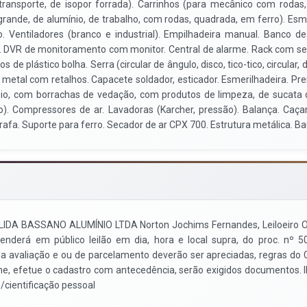
 transporte, de isopor forrada). Carrinhos (para mecânico com rodas
rande, de alumínio, de trabalho, com rodas, quadrada, em ferro). Esme
 Ventiladores (branco e industrial). Empilhadeira manual. Banco de 
s. DVR de monitoramento com monitor. Central de alarme. Rack com ser
 de plástico bolha. Serra (circular de ângulo, disco, tico-tico, circular, d
metal com retalhos. Capacete soldador, esticador. Esmerilhadeira. Pre
io, com borrachas de vedação, com produtos de limpeza, de sucata d
. Compressores de ar. Lavadoras (Karcher, pressão). Balança. Caçam
girafa. Suporte para ferro. Secador de ar CPX 700. Estrutura metálica. 
SSANO ALUMÍNIO LTDA Norton Jochims Fernandes, Leiloeiro Oficial,
nderá em público leilão em dia, hora e local supra, do proc. nº 
avaliação e ou de parcelamento deverão ser apreciadas, regras do CP
on-line, efetue o cadastro com antecedência, serão exigidos documento
p/cientificação pessoal