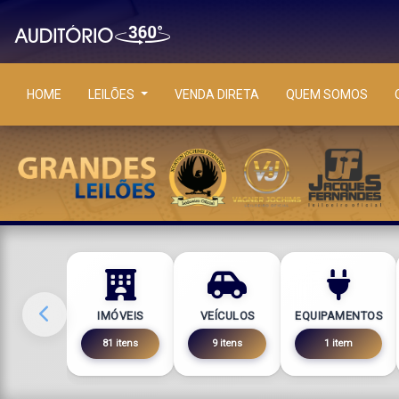
HOME
LEILÕES
VENDA DIRETA
QUEM SOMOS
IMÓVEIS
VEÍCULOS
EQUIPAMENTOS
81 itens
9 itens
1 item