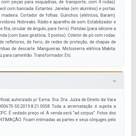
, com peças para esquadrias, de transporte, com 4 rodas).
ril com bancada. Estantes. Janelas (em alumínio) e portas.
madeira. Cortador de folhas. Guinchos (elétricos, Baram).
vidores. Nobreaks. Rádio e aparelho de som. Estabilizador e
e fita, circular de ângulo, para ferro). Pistolas (para silicone a
nda (com base giratória, 3 postos). Coletor de pó com rodas.
e refletores, de ferro, de redes de proteção, de chapas de
bas de descarte. Mangueiras. Motosserra elétrica Makita.
Baú para caminhão. Transformador. Etc
keyboard_arrow_down
 autorizado p/ Exma. Sra. Dra. Juíza de Direito da Vara
5000670-50.2019.8.21.0058 Toda a arrematação é sujeita a
C. É vedado preço vil. A venda será “ad corpus”. Fotos dos
s. INTIMAÇÃO: Ficam intimadas as partes e seus cônjuges pelo