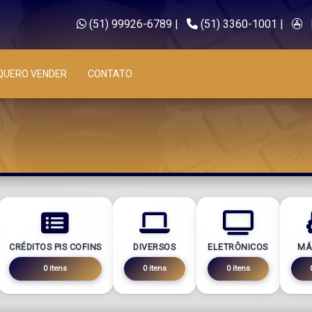
(51) 99926-6789
|
(51) 3360-1001
|
QUERO VENDER
CONTATO
CRÉDITOS PIS COFINS
DIVERSOS
ELETRÔNICOS
MÁ
0 itens
0 itens
0 itens