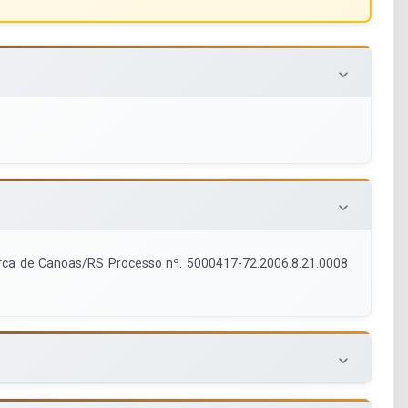
keyboard_arrow_down
keyboard_arrow_down
omarca de Canoas/RS Processo nº. 5000417-72.2006.8.21.0008
keyboard_arrow_down