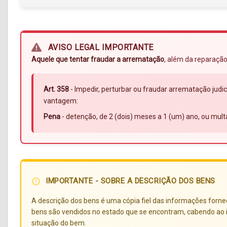
AVISO LEGAL IMPORTANTE
Aquele que tentar fraudar a arrematação
, além da reparação
Art. 358
- Impedir, perturbar ou fraudar arrematação judic
vantagem:
Pena
- detenção, de 2 (dois) meses a 1 (um) ano, ou mult
IMPORTANTE - SOBRE A DESCRIÇÃO DOS BENS
error_outline
A descrição dos bens é uma cópia fiel das informações forneci
bens são vendidos no estado que se encontram, cabendo ao i
situação do bem.