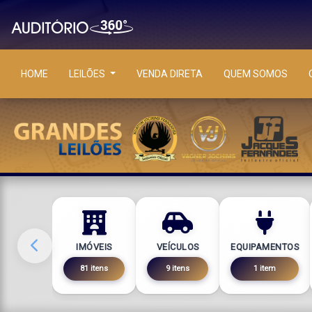
HOME
LEILÕES
VENDA DIRETA
QUEM SOMOS
IMÓVEIS
VEÍCULOS
EQUIPAMENTOS
81 itens
9 itens
1 item