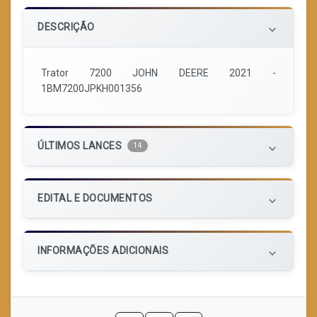
DESCRIÇÃO
keyboard_arrow_down
Trator 7200 JOHN DEERE 2021 -
1BM7200JPKH001356
ÚLTIMOS LANCES
14
keyboard_arrow_down
EDITAL E DOCUMENTOS
keyboard_arrow_down
INFORMAÇÕES ADICIONAIS
keyboard_arrow_down