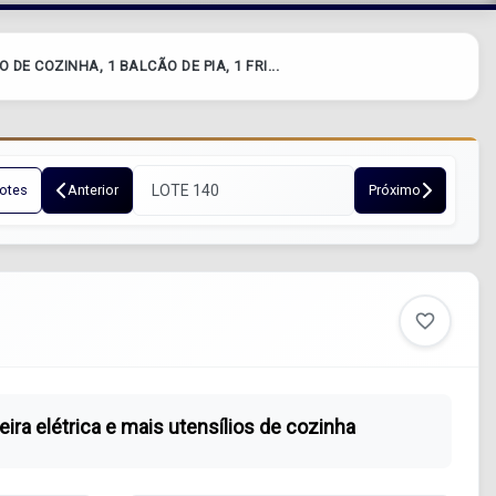
DE COZINHA, 1 BALCÃO DE PIA, 1 FRI...
otes
Anterior
Próximo
favorite_border
eira elétrica e mais utensílios de cozinha