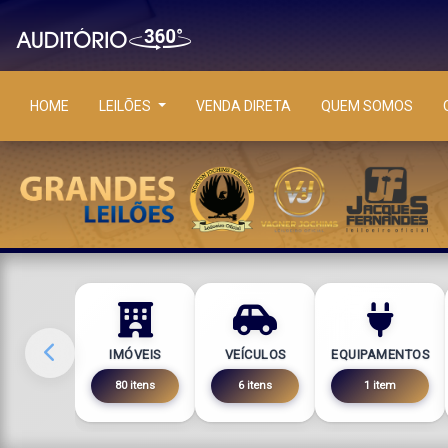
HOME
LEILÕES
VENDA DIRETA
QUEM SOMOS
IMÓVEIS
VEÍCULOS
EQUIPAMENTOS
80 itens
6 itens
1 item