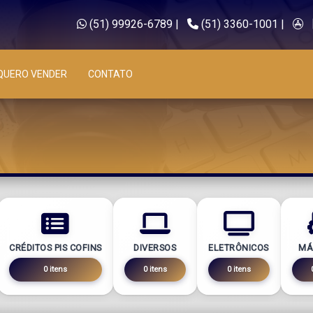
(51) 99926-6789
|
(51) 3360-1001
|
QUERO VENDER
CONTATO
CRÉDITOS PIS COFINS
DIVERSOS
ELETRÔNICOS
MÁ
0 itens
0 itens
0 itens