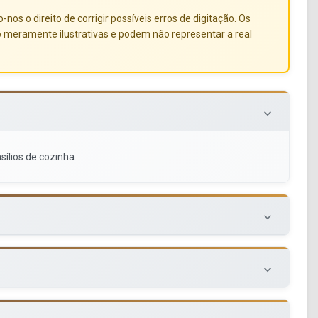
s o direito de corrigir possíveis erros de digitação. Os
o meramente ilustrativas e podem não representar a real
keyboard_arrow_down
sílios de cozinha
keyboard_arrow_down
keyboard_arrow_down