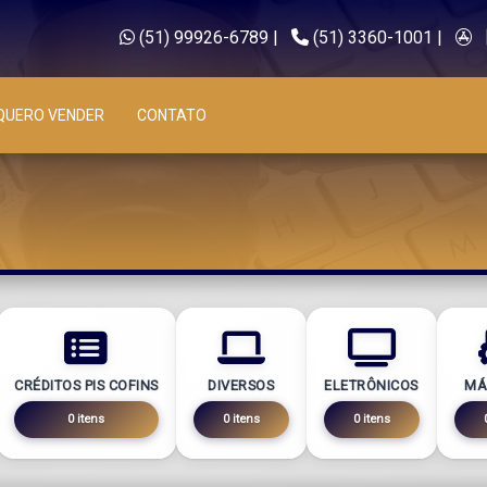
(51) 99926-6789
|
(51) 3360-1001
|
QUERO VENDER
CONTATO
CRÉDITOS PIS COFINS
DIVERSOS
ELETRÔNICOS
MÁ
0 itens
0 itens
0 itens