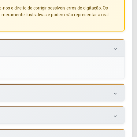
s o direito de corrigir possíveis erros de digitação. Os
o meramente ilustrativas e podem não representar a real
keyboard_arrow_down
keyboard_arrow_down
keyboard_arrow_down