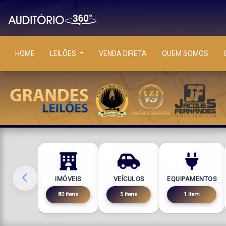
HOME
LEILÕES
VENDA DIRETA
QUEM SOMOS
IMÓVEIS
VEÍCULOS
EQUIPAMENTOS
80 itens
5 itens
1 item