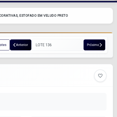
CORATIVAS, ESTOFADO EM VELUDO PRETO
otes
Anterior
Próximo
favorite_border