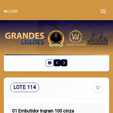
Togg
LOGIN
LOTE 114
favorite_border
01 Embutidor Ingrain 100 cinza