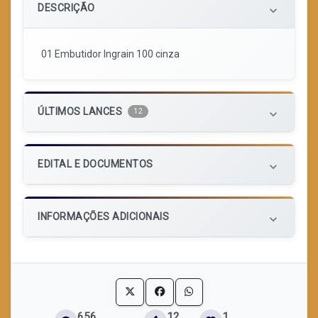
DESCRIÇÃO
keyboard_arrow_down
01 Embutidor Ingrain 100 cinza
ÚLTIMOS LANCES
12
keyboard_arrow_down
EDITAL E DOCUMENTOS
keyboard_arrow_down
INFORMAÇÕES ADICIONAIS
keyboard_arrow_down
656
12
1