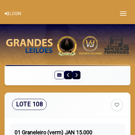
Togg
LOGIN
LOTE 108
favorite_border
01 Graneleiro (verm) JAN 15.000