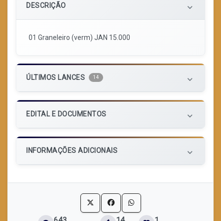
DESCRIÇÃO
keyboard_arrow_down
01 Graneleiro (verm) JAN 15.000
ÚLTIMOS LANCES
14
keyboard_arrow_down
EDITAL E DOCUMENTOS
keyboard_arrow_down
INFORMAÇÕES ADICIONAIS
keyboard_arrow_down
643
14
1