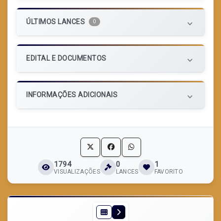
ÚLTIMOS LANCES
0
keyboard_arrow_down
EDITAL E DOCUMENTOS
keyboard_arrow_down
INFORMAÇÕES ADICIONAIS
keyboard_arrow_down
1794
0
1
VISUALIZAÇÕES
LANCES
FAVORITO