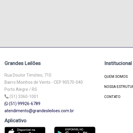
Grandes Leilões
Institucional
Rua Doutor Timóteo, 710
QUEM SOMOS
Bairro Moinhos de Vento - CEP 90570-040
NOSSA ESTRUTU
Porto Alegre / RS
(51) 3360-1001
CONTATO
(51) 99926-6789
atendimento@grandesleiloes.com.br
Aplicativo