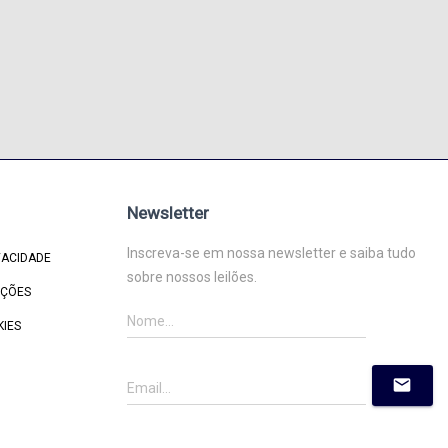
Newsletter
Inscreva-se em nossa newsletter e saiba tudo
VACIDADE
sobre nossos leilões.
IÇÕES
KIES
mail