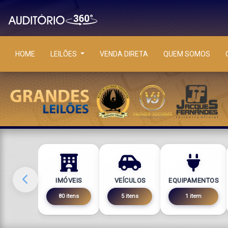
HOME
LEILÕES
VENDA DIRETA
QUEM SOMOS
IMÓVEIS
VEÍCULOS
EQUIPAMENTOS
80 itens
5 itens
1 item