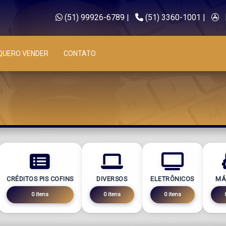
(51) 99926-6789
|
(51) 3360-1001
|
QUERO VENDER
CONTATO
CRÉDITOS PIS COFINS
DIVERSOS
ELETRÔNICOS
MÁ
0 itens
0 itens
0 itens